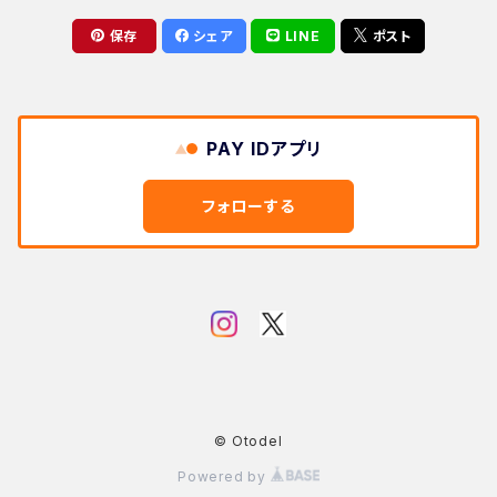
保存
シェア
LINE
ポスト
空間系
交換用部品
Tinyシリーズ用ケーブル
PAY IDアプリ
フォローする
© Otodel
Powered by