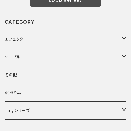
CATEGORY
エフェクター
ブースター
ケーブル
パワーサプライ
DCケーブル
その他
スイッチャー
その他ケーブル
訳あり品
TRS-TRSケーブル
その他
楽器ケーブル
Tinyシリーズ
シールド
歪エフェクター
Tinyシリーズ本体