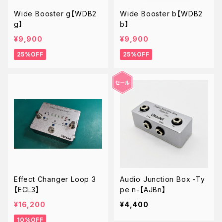
Wide Booster g【WDB2
Wide Booster b【WDB2
g】
b】
¥9,900
¥9,900
25%OFF
25%OFF
Effect Changer Loop 3
Audio Junction Box -Ty
【ECL3】
pe n-【AJBn】
¥16,200
¥4,400
10%OFF