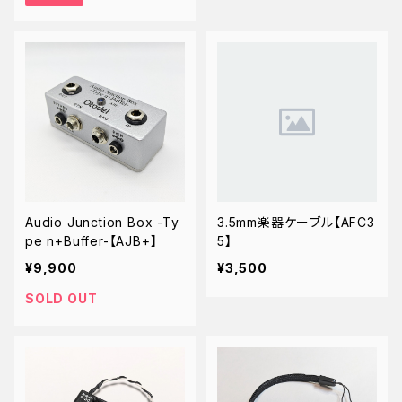
Audio Junction Box -Ty
3.5mm楽器ケーブル【AFC3
pe n+Buffer-【AJB+】
5】
¥9,900
¥3,500
SOLD OUT