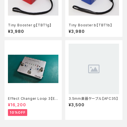
Tiny Booster g【TBT1g】
Tiny Booster b【TBT1b】
¥3,980
¥3,980
Effect Changer Loop 3【EC
3.5mm楽器ケーブル【AFC35】
L3】
¥16,200
¥3,500
10%OFF