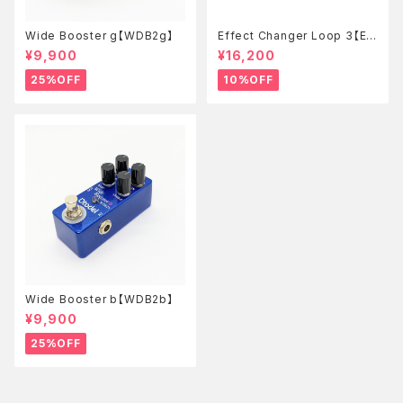
Wide Booster g【WDB2g】
Effect Changer Loop 3【EC
L3】
¥9,900
¥16,200
25%OFF
10%OFF
Wide Booster b【WDB2b】
¥9,900
25%OFF