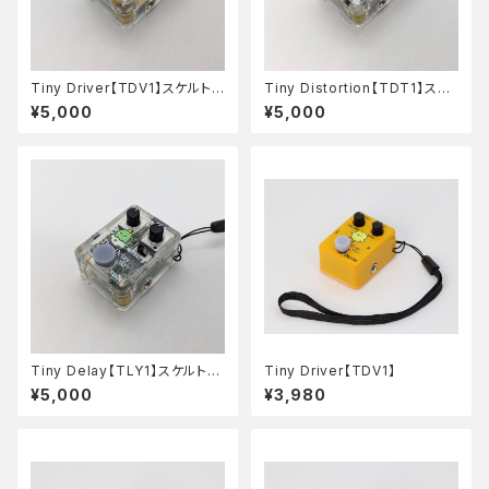
Tiny Driver【TDV1】スケルトン
Tiny Distortion【TDT1】スケ
Ver
ルトンVer
¥5,000
¥5,000
Tiny Delay【TLY1】スケルトン
Tiny Driver【TDV1】
Ver
¥5,000
¥3,980