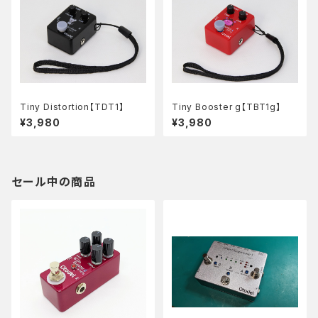
Tiny Distortion【TDT1】
Tiny Booster g【TBT1g】
¥3,980
¥3,980
セール中の商品