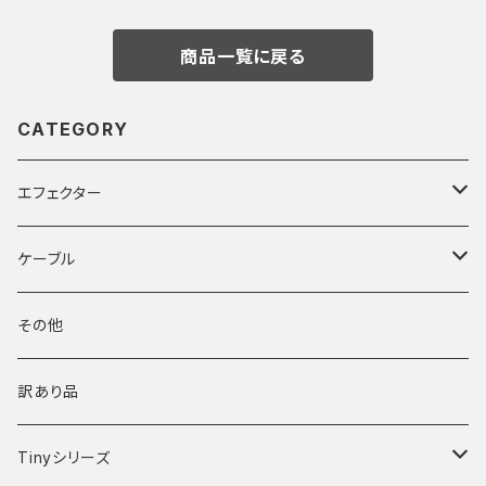
商品一覧に戻る
CATEGORY
エフェクター
ブースター
ケーブル
パワーサプライ
DCケーブル
その他
スイッチャー
その他ケーブル
訳あり品
TRS-TRSケーブル
その他
楽器ケーブル
Tinyシリーズ